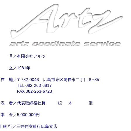
 号／有限会社アルツ
 立／1981年
所在
地／〒732-0046 広島市東区尾長東二丁目６−35
TEL 082-263-6817
FAX 082-263-6723
代表
者／代表取締役社長
植木 聖
資本
金／5,000,000円
引銀
行／三井住友銀行広島支店